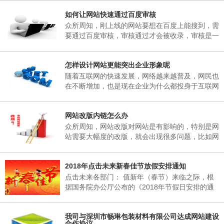
子研究决定，现将2018年春节放假事项通知如
如何让网站快速通过百度审核
下： 一、春节放假时间：为02月06日至02月25
日，02月25日(星期天)正常上班。 二、各部门接
众所周知，刚上线的网站要想在百度上能搜到，需
通知后，妥善安排好值班工作，并将各部门值班表
要通过百度审核，审核通过才会被收录，审核是一
于2018年02月06日下午17：00以前报公司办公
个漫长的过程，有的一两天，有的一个礼拜，有的
室。 三、各部门要...
一两个月，有的一直不收录。对于长时间不收录的
怎样设计网站更能突出企业形象呢
网站，很多站长想破脑袋都不知所措，这里深圳网
站建设小编介绍到，原因其实很简单，当网页被收
随着互联网的快速发展，网络越来越普及，网民也
录后搜索引擎会对一个网站进行审核，这期间搜索
在不断增加，也是现在企业为什么都投身于互联网
引擎只会更新首页，很少会收录其它内容，下面小
当中，要想在互联网有一席之地，就需要拥有一个
编来说说如何让网站快速通过百度审核需要做的五
自己的网站，能够突出企业形象，又能给企业带来
个方...
网站改版内链怎么办
收益。那么，怎样设计网站更能突出企业形象呢?
众所周知，网站改版对网站是有影响的，特别是网
站需要大幅度的改版，就会出现很多问题，比如网
站内链地址的改变，对网站的搜索引擎造成的影响
是非常的大的。所以我们经常不要随意的改变网站
2018年点击未来新春佳节放假安排通知
的URL，如果URL更改了，相当于重新做了一个网
站。
点击未来各部门： 值新年（春节）来临之际，根
据国务院办公厅公布的《2018年节假日安排的通
知》的有关规定，结合我公司实际情况，经领导班
子研究决定，现将2018年春节放假事项通知如
我司与深圳市畅琳包装材料有限公司达成网站建设
下： 一、春节放假时间：为02月06日至02月25
合作协议