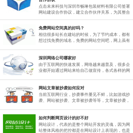
日，02月25日(星期天)正常上班。 二、各部门接
点击未来科技与深圳市畅琳包装材料有限公司签署
通知后，妥善安排好值班工作，并将各部门值班表
网站建设合作协议，建立合作伙伴关系，为其整合
于2018年02月06日下午17：00以前报公司办公
互联网资源，提供官方网站建设及空间租用，域名
室。 三、各部门要...
注册、网站维护服务
免费网站空间真的好吗？
相信很多站长在建站的时候，为了节约成本，都有
想过找免费的域名，免费的网站空间吧，网上虽有
免费的网站空间服务商，但是存在很多弊端，这里
根据深圳网站建设多年的经验跟大家说说免费网站
深圳网络公司哪家好
空间有哪些弊端。
由于互联网的快速发展，网络越来越普及，很多企
业都开始通过网站来给自己做宣传，各式各样的网
站也孕育而生，然而一个企业网站如何能在众多同
行业网站中突显出自己的独特之处。那就需要找一
网站文章被抄袭如何应对
个专业的网络公司制作，那么，深圳网络公司哪家
好呢？
当前互联网行业，抄袭事件屡见不鲜，比如游戏抄
袭、网站被抄袭、文章被抄袭等等，文章被抄袭，
在百度搜索同样的标题，会出现很多一样标题的文
章出现，并且内容完全一模一样，面对这样的抄
如何判断网页设计的好不好
袭，我们该如何应对呢？
网站设计，代表的是整个网站开发的灵魂，因为网
站整体风格的把控都是在网站设计上表现的，也是