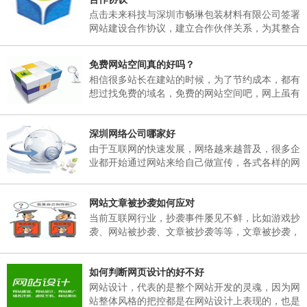
日，02月25日(星期天)正常上班。 二、各部门接
点击未来科技与深圳市畅琳包装材料有限公司签署
通知后，妥善安排好值班工作，并将各部门值班表
网站建设合作协议，建立合作伙伴关系，为其整合
于2018年02月06日下午17：00以前报公司办公
互联网资源，提供官方网站建设及空间租用，域名
室。 三、各部门要...
注册、网站维护服务
免费网站空间真的好吗？
相信很多站长在建站的时候，为了节约成本，都有
想过找免费的域名，免费的网站空间吧，网上虽有
免费的网站空间服务商，但是存在很多弊端，这里
根据深圳网站建设多年的经验跟大家说说免费网站
深圳网络公司哪家好
空间有哪些弊端。
由于互联网的快速发展，网络越来越普及，很多企
业都开始通过网站来给自己做宣传，各式各样的网
站也孕育而生，然而一个企业网站如何能在众多同
行业网站中突显出自己的独特之处。那就需要找一
网站文章被抄袭如何应对
个专业的网络公司制作，那么，深圳网络公司哪家
好呢？
当前互联网行业，抄袭事件屡见不鲜，比如游戏抄
袭、网站被抄袭、文章被抄袭等等，文章被抄袭，
在百度搜索同样的标题，会出现很多一样标题的文
章出现，并且内容完全一模一样，面对这样的抄
如何判断网页设计的好不好
袭，我们该如何应对呢？
网站设计，代表的是整个网站开发的灵魂，因为网
站整体风格的把控都是在网站设计上表现的，也是