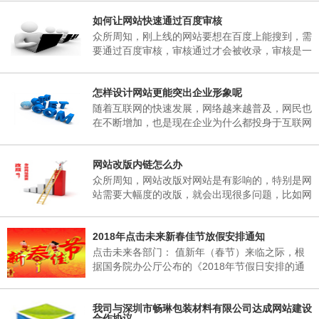
子研究决定，现将2018年春节放假事项通知如
如何让网站快速通过百度审核
下： 一、春节放假时间：为02月06日至02月25
日，02月25日(星期天)正常上班。 二、各部门接
众所周知，刚上线的网站要想在百度上能搜到，需
通知后，妥善安排好值班工作，并将各部门值班表
要通过百度审核，审核通过才会被收录，审核是一
于2018年02月06日下午17：00以前报公司办公
个漫长的过程，有的一两天，有的一个礼拜，有的
室。 三、各部门要...
一两个月，有的一直不收录。对于长时间不收录的
怎样设计网站更能突出企业形象呢
网站，很多站长想破脑袋都不知所措，这里深圳网
站建设小编介绍到，原因其实很简单，当网页被收
随着互联网的快速发展，网络越来越普及，网民也
录后搜索引擎会对一个网站进行审核，这期间搜索
在不断增加，也是现在企业为什么都投身于互联网
引擎只会更新首页，很少会收录其它内容，下面小
当中，要想在互联网有一席之地，就需要拥有一个
编来说说如何让网站快速通过百度审核需要做的五
自己的网站，能够突出企业形象，又能给企业带来
个方...
网站改版内链怎么办
收益。那么，怎样设计网站更能突出企业形象呢?
众所周知，网站改版对网站是有影响的，特别是网
站需要大幅度的改版，就会出现很多问题，比如网
站内链地址的改变，对网站的搜索引擎造成的影响
是非常的大的。所以我们经常不要随意的改变网站
2018年点击未来新春佳节放假安排通知
的URL，如果URL更改了，相当于重新做了一个网
站。
点击未来各部门： 值新年（春节）来临之际，根
据国务院办公厅公布的《2018年节假日安排的通
知》的有关规定，结合我公司实际情况，经领导班
子研究决定，现将2018年春节放假事项通知如
我司与深圳市畅琳包装材料有限公司达成网站建设
下： 一、春节放假时间：为02月06日至02月25
合作协议